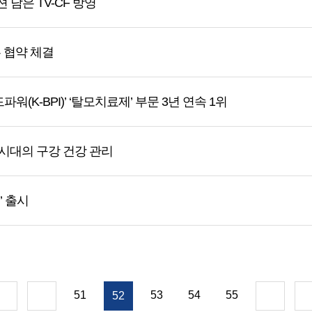
 담은 TV-CF 방영
 협약 체결
파워(K-BPI)’ ‘탈모치료제’ 부문 3년 연속 1위
나 시대의 구강 건강 관리
’ 출시
51
53
54
55
52