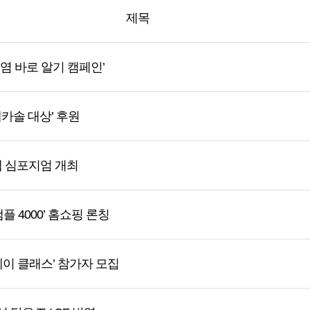
제목
염 바로 알기 캠페인’
데카솔 대상’ 후원
웹 심포지엄 개최
플 4000’ 홈쇼핑 론칭
데이 클래스’ 참가자 모집