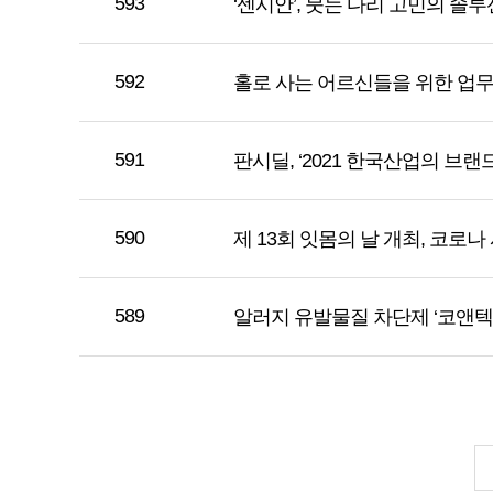
593
‘센시안’, 붓는 다리 고민의 솔루션
592
홀로 사는 어르신들을 위한 업무
591
판시딜, ‘2021 한국산업의 브랜드
590
제 13회 잇몸의 날 개최, 코로
589
알러지 유발물질 차단제 ‘코앤텍