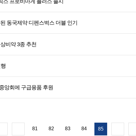
틱스 프로비마게 플러스 출시
증된 동국제약 디펜스벅스 더블 인기
상비약 3종 추천
진행
중앙회에 구급용품 후원
81
82
83
84
85