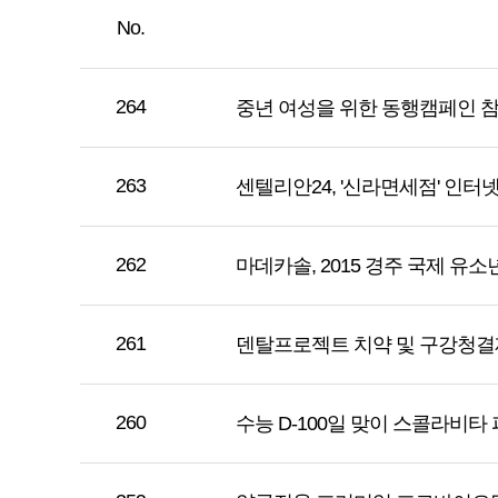
No.
264
중년 여성을 위한 동행캠페인 
263
센텔리안24, '신라면세점' 인터
262
마데카솔, 2015 경주 국제 
261
덴탈프로젝트 치약 및 구강청결
260
수능 D-100일 맞이 스콜라비타