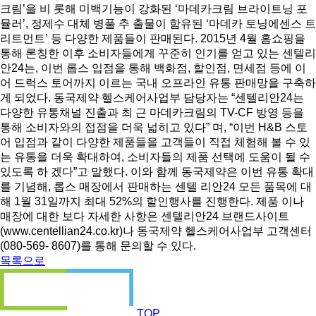
크림’을 비 롯해 미백기능이 강화된 ‘마데카크림 브라이트닝 포
뮬러’, 정제수 대체 병풀 추 출물이 함유된 ‘마데카 토닝에센스 트
리트먼트’ 등 다양한 제품들이 판매된다. 2015년 4월 홈쇼핑을
통해 론칭한 이후 소비자들에게 꾸준히 인기를 얻고 있는 센텔리
안24는, 이번 롭스 입점을 통해 백화점, 할인점, 면세점 등에 이
어 드럭스 토어까지 이르는 국내 오프라인 유통 판매망을 구축하
게 되었다. 동국제약 헬스케어사업부 담당자는 “센텔리안24는
다양한 유통채널 진출과 최 근 마데카크림의 TV-CF 방영 등을
통해 소비자와의 접점을 더욱 넓히고 있다” 며, “이번 H&B 스토
어 입점과 같이 다양한 제품들을 고객들이 직접 체험해 볼 수 있
는 유통을 더욱 확대하여, 소비자들의 제품 선택에 도움이 될 수
있도록 하 겠다”고 말했다. 이와 함께 동국제약은 이번 유통 확대
를 기념해, 롭스 매장에서 판매하는 센텔 리안24 모든 품목에 대
해 1월 31일까지 최대 52%의 할인행사를 진행한다. 제품 이나
매장에 대한 보다 자세한 사항은 센텔리안24 브랜드사이트
(www.centellian24.co.kr)나 동국제약 헬스케어사업부 고객센터
(080-569- 8607)를 통해 문의할 수 있다.
목록으로
TOP