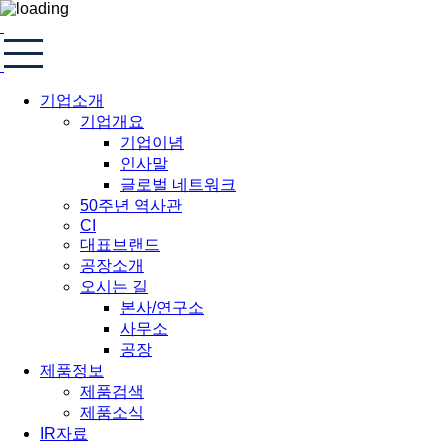
기업소개
기업개요
기업이념
인사말
글로벌 네트워크
50주년 역사관
CI
대표브랜드
공장소개
오시는 길
본사/연구소
사무소
공장
제품정보
제품검색
제품소식
IR자료