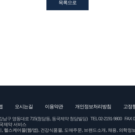
목록으로
맵
오시는길
이용약관
개인정보처리방침
고정형
영동대로 715(청담동, 동국제약 청담빌딩) TEL 02-2191-9800 FAX 02-62
국제약 서비스
, 헬스케어몰(웹/앱), 건강식품몰, 도매주문, 브랜드소개, 채용, 의학정