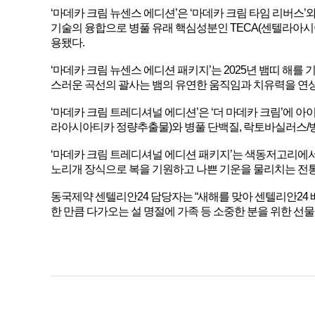
‘마데카 크림 뉴센스 에디션’은 ‘마데카 크림 타임 리버스’
기술의 융합으로 병풀 유래 핵심성분인 TECA(센텔라아시아
용됐다.
‘마데카 크림 뉴센스 에디션 패키지’는 2025년 뱀띠 해
스러운 곡선의 괄사는 뱀의 유연한 움직임과 치유력을 연
‘마데카 크림 트레디셔널 에디션’은 ‘더 마데카 크림’에 아이
라아시아티카 정량추출물)와 병풀 단백질, 락토바실러스/
‘마데카 크림 트레디셔널 에디션 패키지’는 색동저고리에서
노리개 장식으로 복을 기원하고 나쁜 기운을 물리치는 전
동국제약 센텔리안24 담당자는 “새해를 맞아 센텔리안24 
한 만큼 다가오는 설 명절에 가족 등 소중한 분을 위한 선