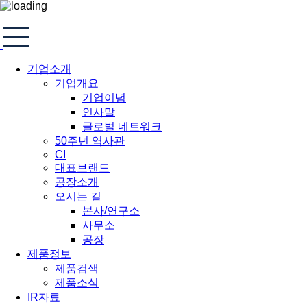
기업소개
기업개요
기업이념
인사말
글로벌 네트워크
50주년 역사관
CI
대표브랜드
공장소개
오시는 길
본사/연구소
사무소
공장
제품정보
제품검색
제품소식
IR자료