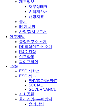
재무정보
재무상태표
손익계산서
배당지표
공시
IR 게시판
사업/감사보고서
연구개발
중앙연구소 소개
DK의약연구소 소개
R&D 전략
연구활동
파이프라인
ESG
ESG 지향점
ESG 성과
ENVIRONMENT
SOCIAL
GOVERNANCE
사회공헌
윤리경영&부패방지
윤리강령