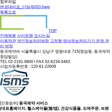
첨부파일
변경대비표_단일제(02).hwp
목록으로
TOP
인재채용
사이트맵
오시는길
이용약관
개인정보처리방침
고정형 영상정보처리기기 운영 관
리 방침
동국제약㈜ 서울특별시 강남구 영동대로 715(청담동, 동국제약
청담빌딩)
TEL 02-2191-9800 l FAX 02-6234-0483
사업자등록번호 : 120-81-22608
[인증범위]
동국제약 서비스
(대표홈페이지, 헬스케어몰(웹/앱), 건강식품몰, 도매주문, 브랜