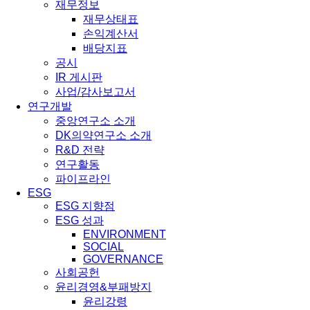
재무정보
재무상태표
손익계산서
배당지표
공시
IR 게시판
사업/감사보고서
연구개발
중앙연구소 소개
DK의약연구소 소개
R&D 전략
연구활동
파이프라인
ESG
ESG 지향점
ESG 성과
ENVIRONMENT
SOCIAL
GOVERNANCE
사회공헌
윤리경영&부패방지
윤리강령