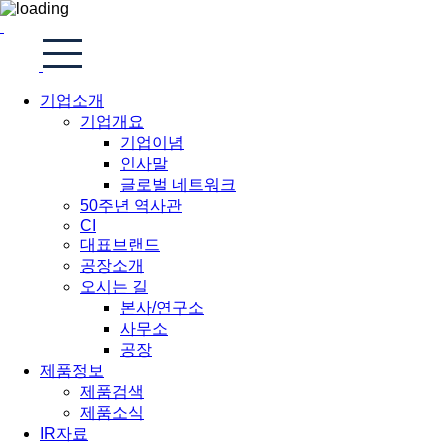
기업소개
기업개요
기업이념
인사말
글로벌 네트워크
50주년 역사관
CI
대표브랜드
공장소개
오시는 길
본사/연구소
사무소
공장
제품정보
제품검색
제품소식
IR자료