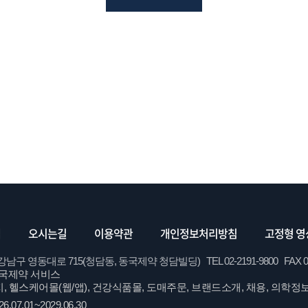
맵
오시는길
이용약관
개인정보처리방침
고정형 영
영동대로 715(청담동, 동국제약 청담빌딩) TEL 02-2191-9800 FAX 02-62
국제약 서비스
, 헬스케어몰(웹/앱), 건강식품몰, 도매주문, 브랜드소개, 채용, 의학정
26.07.01~2029.06.30