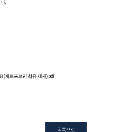
다.
(메트포르민 함유 제제).pdf
목록으로