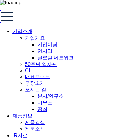
기업소개
기업개요
기업이념
인사말
글로벌 네트워크
50주년 역사관
CI
대표브랜드
공장소개
오시는 길
본사/연구소
사무소
공장
제품정보
제품검색
제품소식
IR자료