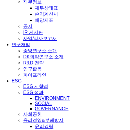
재무정보
재무상태표
손익계산서
배당지표
공시
IR 게시판
사업/감사보고서
연구개발
중앙연구소 소개
DK의약연구소 소개
R&D 전략
연구활동
파이프라인
ESG
ESG 지향점
ESG 성과
ENVIRONMENT
SOCIAL
GOVERNANCE
사회공헌
윤리경영&부패방지
윤리강령