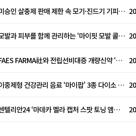
미승인 살충제 판매 제한 속 모기·진드기 기피제 ‘디펜스벅스’ 주목
20
모발과 피부를 함께 관리하는 ‘마이핏 모발 콜라겐’ 출시
20
FAES FARMA社와 전립선비대증 개량신약 ‘유레스코정’ 중남미 지역 라이선스&공급 계약 체결
20
이중제형 건강관리 음료 ‘마이팝’ 3종 다이소 출시
20
센텔리안24 ‘마데카 멜라 캡처 스팟 토닝 앰플 패드’ 출시
20