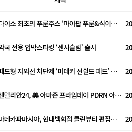
다이소 최초의 푸룬주스 ‘마이팝 푸룬&식이섬유’, 초기 품절로 눈길
20
악국 전용 압박스타킹 ‘센시슬림’ 출시
20
패드형 자외선 차단제 ‘마데카 선쉴드 패드’ 출시
20
센텔리안24, 美 아마존 프라임데이 PDRN 아이크림 카테고리에서 1위 기록
20
마데카파마시아, 현대백화점 클린뷰티 편집숍 ‘비클린’ 입점
20