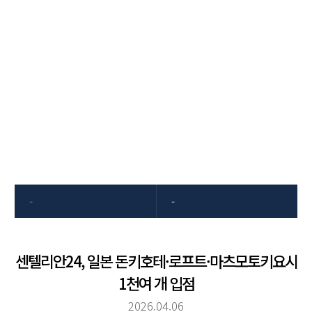
고객센터
동국제약은 항상 고객의 소리에
귀 기울이겠습니다
-
-
센텔리안24, 일본 돈키호테·로프트·마츠모토키요시
1천여 개 입점
2026.04.06