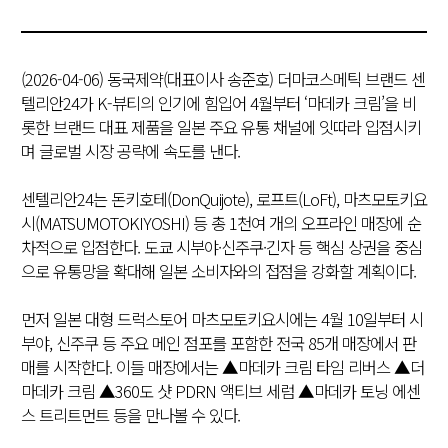
(2026-04-06) 동국제약(대표이사 송준호) 더마코스메틱 브랜드 센
텔리안24가 K-뷰티의 인기에 힘입어 4월부터 ‘마데카 크림’을 비
롯한 브랜드 대표 제품을 일본 주요 유통 채널에 잇따라 입점시키
며 글로벌 시장 공략에 속도를 낸다.
센텔리안24는 돈키호테(DonQuijote), 로프트(LoFt), 마츠모토키요
시(MATSUMOTOKIYOSHI) 등 총 1천여 개의 오프라인 매장에 순
차적으로 입점한다. 도쿄 시부야·신주쿠·긴자 등 핵심 상권을 중심
으로 유통망을 확대해 일본 소비자와의 접점을 강화할 계획이다.
먼저 일본 대형 드럭스토어 마츠모토키요시에는 4월 10일부터 시
부야, 신주쿠 등 주요 메인 점포를 포함한 전국 85개 매장에서 판
매를 시작한다. 이들 매장에서는 ▲마데카 크림 타임 리버스 ▲더
마데카 크림 ▲360도 샷 PDRN 액티브 세럼 ▲마데카 토닝 에센
스 트리트먼트 등을 만나볼 수 있다.