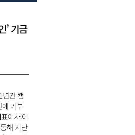
인’ 기금
1년간 캠
원에 기부
대표이사:이
 통해 지난