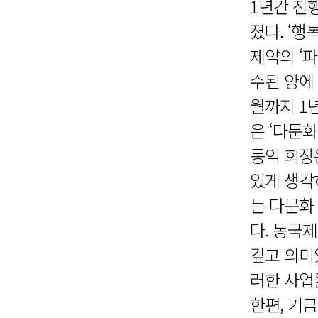
1년간 진
졌다. ‘
제약의 ‘파
수된 양에 
월까지 1년
은 ‘다문
동익 회장
있게 생각
는 다문화
다. 동국제
깊고 의미
러한 사업
한편, 기