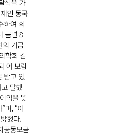
전달식을 가
영제인 동국
회수하여 회
 금년 8
원의 기금
상의학회 김
되 어 보람
 받고 있
라고 말했
 이익을 뜻
며, “이
 밝혔다.
복지공동모금