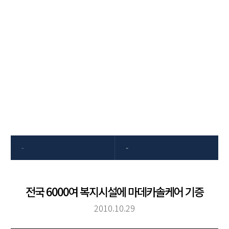
고객센터
동국제약은 항상 고객의 소리에
귀 기울이겠습니다
-
-
전국 6000여 복지시설에 마데카솔케어 기증
2010.10.29