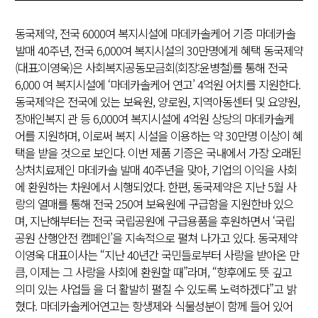
동국제약, 전국 6000여 복지시설에 마데카솔케어 기증 마데카솔
발매 40주년, 전국 6,000여 복지시설의 30만명에게 혜택 동국제약
(대표:이영욱)은 사회복지공동모금회(회장:윤병철)를 통해 전국
6,000 여 복지시설에 ‘마데카솔케어 연고’ 4억원 어치를 지원한다.
동국제약은 전국에 있는 보육원, 양로원, 지역아동센터 및 요양원,
장애인복지 관 등 6,000여 복지시설에 4억원 상당의 마데카솔케
어를 지원하며, 이로써 복지 시설을 이용하는 약 30만명 이상이 혜
택을 받을 것으로 보인다. 이번 제품 기증은 국내에서 가장 오래된
상처치료제인 마데카솔 발매 40주년을 맞아, 기업의 이익을 사회
에 환원하는 차원에서 시행되었다. 한편, 동국제약은 지난 5월 사
랑의 열매를 통해 전국 250여 보육원에 구급함을 지원한바 있으
며, 지난해부터는 전국 국립공원에 구급용품을 후원하면서 ‘국립
공원 산행안전 캠페인’을 지속적으로 펼쳐 나가고 있다. 동국제약
이영욱 대표이사는 “지난 40년간 국민들로부터 사랑을 받아온 만
큼, 이제는 그 사랑을 사회에 환원할 때”라며, “향후에도 뜻 깊고
의미 있는 사업들 을 더 활발히 펼칠 수 있도록 노력하겠다”고 밝
혔다. 마데카솔케어연고는 항생제와 식물성분이 함께 들어 있어