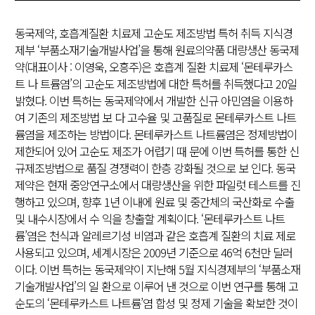
동국제약, 호흡계질환 치료제 고순도 제조방법 특허 취득 지식경
제부 ‘부품소재기술개발사업’을 통해 원료의약품 대량생산 동국제
약(대표이사 : 이영욱, 오흥주)은 호흡계 질환 치료제 ‘몬테루카스
트 나 트륨염’의 고순도 제조방법에 대한 특허를 취득했다고 20일
밝혔다. 이번 특허는 동국제약에서 개발한 신규 아민염을 이용하
여 기존의 제조방법 보 다 고수율 및 고품질로 몬테루카스트 나트
륨염을 제조하는 방법이다. 몬테루카스트 나트륨염은 정제방법이
제한되어 있어 고순도 제조가 어렵기 때 문에 이번 특허를 통한 신
규제조방법으로 품질 경쟁력이 한층 강화될 것으로 보 인다. 동국
제약은 현재 중앙연구소에서 대량생산을 위한 파일럿 테스트를 진
행하고 있으며, 향후 1년 이내에 원료 및 중간체의 국산화로 수출
및 내수시장에서 수 익을 창출할 계획이다. ‘몬테루카스트 나트
륨’염은 천식과 알레르기성 비염과 같은 호흡계 질환의 치료 제로
사용되고 있으며, 세계시장은 2009년 기준으로 46억 6천만 달러
이다. 이번 특허는 동국제약이 지난해 5월 지식경제부의 ‘부품소재
기술개발사업’의 일 환으로 이루어 낸 것으로 이번 연구를 통해 고
순도의 ‘몬테루카스트 나트륨’염 합성 및 정제 기술을 확보한 것이