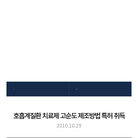
고객센터
동국제약은 항상 고객의 소리에
귀 기울이겠습니다
-
-
호흡계질환 치료제 고순도 제조방법 특허 취득
2010.10.29