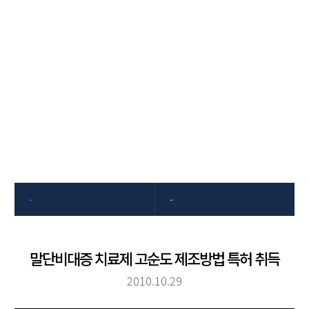
고객센터
동국제약은 항상 고객의 소리에
귀 기울이겠습니다
-
-
말단비대증 치료제 고순도 제조방법 특허 취득
2010.10.29