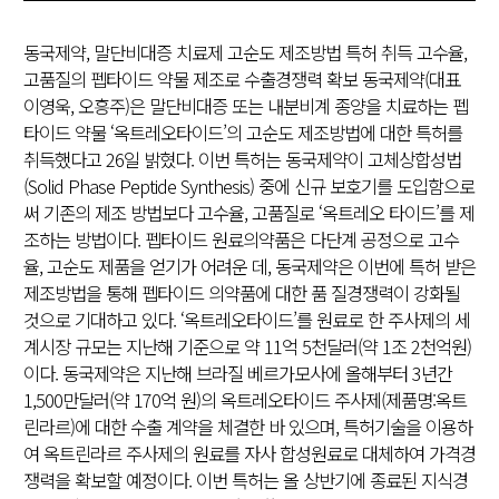
동국제약, 말단비대증 치료제 고순도 제조방법 특허 취득 고수율,
고품질의 펩타이드 약물 제조로 수출경쟁력 확보 동국제약(대표
이영욱, 오흥주)은 말단비대증 또는 내분비계 종양을 치료하는 펩
타이드 약물 ‘옥트레오타이드’의 고순도 제조방법에 대한 특허를
취득했다고 26일 밝혔다. 이번 특허는 동국제약이 고체상합성법
(Solid Phase Peptide Synthesis) 중에 신규 보호기를 도입함으로
써 기존의 제조 방법보다 고수율, 고품질로 ‘옥트레오 타이드’를 제
조하는 방법이다. 펩타이드 원료의약품은 다단계 공정으로 고수
율, 고순도 제품을 얻기가 어려운 데, 동국제약은 이번에 특허 받은
제조방법을 통해 펩타이드 의약품에 대한 품 질경쟁력이 강화될
것으로 기대하고 있다. ‘옥트레오타이드’를 원료로 한 주사제의 세
계시장 규모는 지난해 기준으로 약 11억 5천달러(약 1조 2천억원)
이다. 동국제약은 지난해 브라질 베르가모사에 올해부터 3년간
1,500만달러(약 170억 원)의 옥트레오타이드 주사제(제품명:옥트
린라르)에 대한 수출 계약을 체결한 바 있으며, 특허기술을 이용하
여 옥트린라르 주사제의 원료를 자사 합성원료로 대체하여 가격경
쟁력을 확보할 예정이다. 이번 특허는 올 상반기에 종료된 지식경