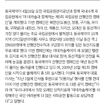
동국제약이 4월16일 오전 국립공원관리공단과 함께 국내 6개 국
립공원에서 ‘마 데카솔과 함께하는 제5회 국립공원 산행안전 캠페
인’을 개최했다. 이번 캠페인은 북한산(도봉산, 정릉, 구기동, 우이
동, 구파발)과 내장산, 가야 산, 계룡산, 지리산, 오대산 등 등산객이
가장 많이 몰리는 주요 국립공원에서 펼쳐졌다. 동국제약의 10개
지역 OTC(일반의약품) 사무소 영업사원 100명은 이날 등산 객 2
만6000명에게 산행안전수칙과 구급함의 위치를 담은 등산지도를
무료 배포 했다. 이번 캠페인에는 마데카솔케어의 새 모델인 탤런
트 김지호 씨가 산행안전 홍보 대사로 참여, 등산객들의 안전을 독
려해 눈길을 끌었다. 동국제약의 산행안전 캠페인은 매년 등산객
이 몰리는 봄•가을에 진행되고 있으 며, 2009년 10월 제1회 캠페
인을 시작으로 올해까지 총 5회 실시했다. 이영욱 동국제약 대표
이사는 “지난 3월에 인사돌 후원으로 ‘잇몸의날’ 행사를 진행 한데
이어 이번 산행안전 캠페인은 동국제약의 또 다른 공익 캠페인”이
라 며 “우리나라에서 가장 오래된 상처치료제 ‘마데카솔케어’를 사
랑해주신 국민 여러분께 더 많은 사회공헌 활동으로 보답하겠
다”고 말했다.