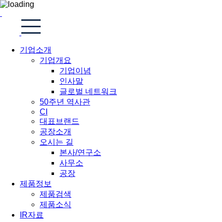
기업소개
기업개요
기업이념
인사말
글로벌 네트워크
50주년 역사관
CI
대표브랜드
공장소개
오시는 길
본사/연구소
사무소
공장
제품정보
제품검색
제품소식
IR자료