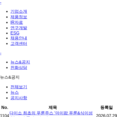
-
기업소개
제품정보
IR자료
연구개발
ESG
채용안내
고객센터
-
뉴스&공지
전화상담
뉴스&공지
전체보기
뉴스
공지사항
No.
제목
등록일
다이소 최초의 푸룬주스 ‘마이팝 푸룬&식이섬
1104
2026.07.29