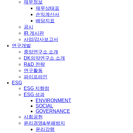
재무정보
재무상태표
손익계산서
배당지표
공시
IR 게시판
사업/감사보고서
연구개발
중앙연구소 소개
DK의약연구소 소개
R&D 전략
연구활동
파이프라인
ESG
ESG 지향점
ESG 성과
ENVIRONMENT
SOCIAL
GOVERNANCE
사회공헌
윤리경영&부패방지
윤리강령