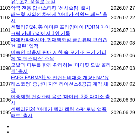
유’, 초기 품절로 눈길
1103
악국 전용 압박스타킹 ‘센시슬림’ 출시
2026.07.27
패드형 자외선 차단제 ‘마데카 선쉴드 패드’ 출
1102
2026.07.22
시
센텔리안24, 美 아마존 프라임데이 PDRN 아이
1101
2026.07.13
크림 카테고리에서 1위 기록
마데카파마시아, 현대백화점 클린뷰티 편집숍
1100
2026.07.08
‘비클린’ 입점
미승인 살충제 판매 제한 속 모기·진드기 기피
1099
2026.07.06
제 ‘디펜스벅스’ 주목
모발과 피부를 함께 관리하는 ‘마이핏 모발 콜라
1098
2026.07.03
겐’ 출시
FAES FARMA社와 전립선비대증 개량신약 ‘유
1097
레스코정’ 중남미 지역 라이선스&공급 계약 체
2026.07.02
결
이중제형 건강관리 음료 ‘마이팝’ 3종 다이소 출
1096
2026.06.30
시
센텔리안24 ‘마데카 멜라 캡처 스팟 토닝 앰플
1095
2026.06.29
패드’ 출시