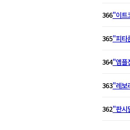
366
"이트
365
"피타
364
"엠플진
363
"레보
362
"판시