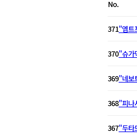
No.
371
"엠트포
370
"슈가
369
"네보
368
"피나
367
"두타