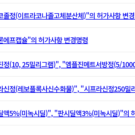
코졸정(이트라코나졸고체분산체)"의 허가사항 변
론에프캡슐"의 허가사항 변경명령
정(10, 25밀리그램)", "엠플진메트서방정(5/1000, 12
라신정(레보플록사신수화물)", "시프라신정250
딜액5%(미녹시딜)", "판시딜액3%(미녹시딜)"의