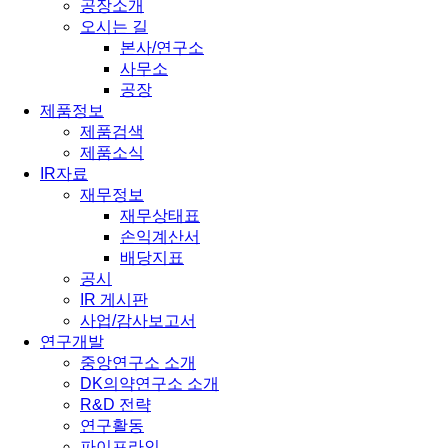
공장소개
오시는 길
본사/연구소
사무소
공장
제품정보
제품검색
제품소식
IR자료
재무정보
재무상태표
손익계산서
배당지표
공시
IR 게시판
사업/감사보고서
연구개발
중앙연구소 소개
DK의약연구소 소개
R&D 전략
연구활동
파이프라인