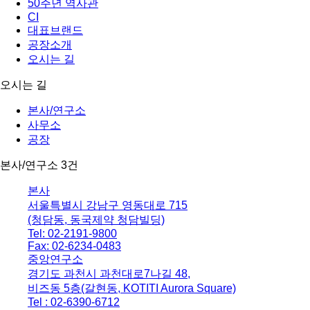
50주년 역사관
CI
대표브랜드
공장소개
오시는 길
오시는 길
본사/연구소
사무소
공장
본사/연구소
3건
본사
서울특별시 강남구 영동대로 715
(청담동, 동국제약 청담빌딩)
Tel: 02-2191-9800
Fax: 02-6234-0483
50m
중앙연구소
경기도 과천시 과천대로7나길 48,
비즈동 5층(갈현동, KOTITI Aurora Square)
Tel : 02-6390-6712