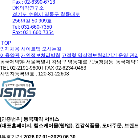
Fax : 02-6390-6713
DK의약연구소
경기도 수원시 영통구 창룡대로
256번길 50 909호
Tel: 031-660-7350
Fax: 031-660-7354
TOP
인재채용
사이트맵
오시는길
이용약관
개인정보처리방침
고정형 영상정보처리기기 운영 관리
동국제약㈜ 서울특별시 강남구 영동대로 715(청담동, 동국제약
TEL 02-2191-9800 l FAX 02-6234-0483
사업자등록번호 : 120-81-22608
[인증범위]
동국제약 서비스
(대표홈페이지, 헬스케어몰(웹/앱), 건강식품몰, 도매주문, 브랜
[유효기간]
2026.07.01~2029.06.30