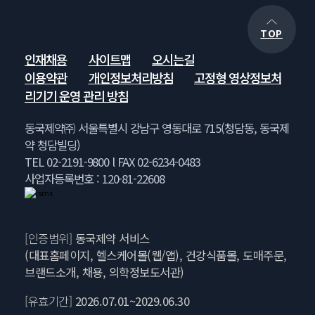
TOP
인재채용
사이트맵
오시는길
이용약관
개인정보처리방침
고정형 영상정보처
리기기 운영 관리 방침
동국제약㈜ 서울특별시 강남구 영동대로 715(청담동, 동국제
약 청담빌딩)
TEL 02-2191-9800 l FAX 02-6234-0483
사업자등록번호 : 120-81-22608
[인증범위]
동국제약 서비스
(대표홈페이지, 헬스케어몰(웹/앱), 건강식품몰, 도매주문,
브랜드소개, 채용, 의학정보도서관)
[유효기간]
2026.07.01~2029.06.30