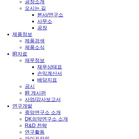
공장소개
오시는 길
본사/연구소
사무소
공장
제품정보
제품검색
제품소식
IR자료
재무정보
재무상태표
손익계산서
배당지표
공시
IR 게시판
사업/감사보고서
연구개발
중앙연구소 소개
DK의약연구소 소개
R&D 전략
연구활동
파이프라인