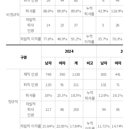
퇴직 인원
16
44
60
6
44
누적
퇴사율
88.8%
89.8%
89.6%
42.9%
118.9%
퇴사율
비정규직
자발적
퇴사
14
23
37
5
26
인원
누적
자발적 이직률
77.8%
46.9%
55.2%
35.7%
70.3%
6
이직률
2024
2025
구분
남자
여자
계
비고
남자
여자
재직 인원
748
390
1138
803
441
퇴직 인원
120
91
211
101
71
누적
퇴사율
16%
23.3%
18.5%
12.6%
16.1%
1
퇴사율
정규직
자발적
퇴사
117
86
203
94
65
인원
누적
자발적 이직률
15.64%
22.05%
17.84%
11.71%
14.74%
1
이직률