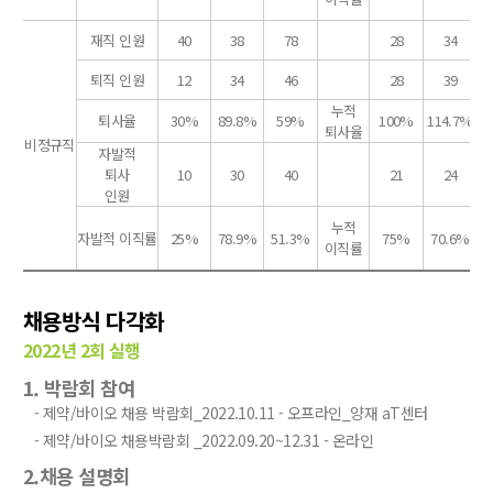
재직 인원
40
38
78
28
34
퇴직 인원
12
34
46
28
39
누적
퇴사율
30%
89.8%
59%
100%
114.7%
1
퇴사율
비정규직
자발적
퇴사
10
30
40
21
24
인원
누적
자발적 이직률
25%
78.9%
51.3%
75%
70.6%
7
이직률
채용방식 다각화
2022년 2회 실행
1. 박람회 참여
- 제약/바이오 채용 박람회_2022.10.11 - 오프라인_양재 aT센터
- 제약/바이오 채용박람회 _2022.09.20~12.31 - 온라인
2.채용 설명회