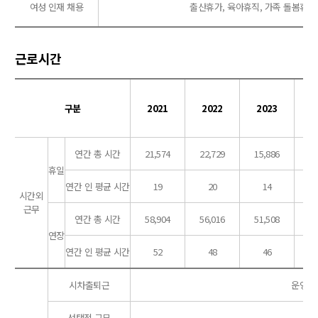
여성 인재 채용
출산휴가, 육아휴직, 가족 돌봄휴가
근로시간
구분
2021
2022
2023
2
연간 총 시간
21,574
22,729
15,886
15
휴일
연간 인 평균 시간
19
20
14
시간외
근무
연간 총 시간
58,904
56,016
51,508
61
연장
연간 인 평균 시간
52
48
46
시차출퇴근
운영 (8
선택적 근무