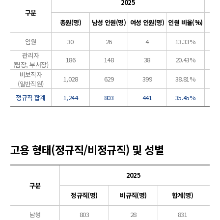
2025
구분
총원(명)
남성 인원(명)
여성 인원(명)
인원 비율(%)
총
임원
30
26
4
13.33%
관리자
186
148
38
20.43%
(팀장, 부서장)
비보직자
1,028
629
399
38.81%
1
(일반직원)
정규직 합계
1,244
803
441
35.45%
1
고용 형태(정규직/비정규직) 및 성별
2025
구분
정규직(명)
비규직(명)
합계(명)
남성
803
28
831