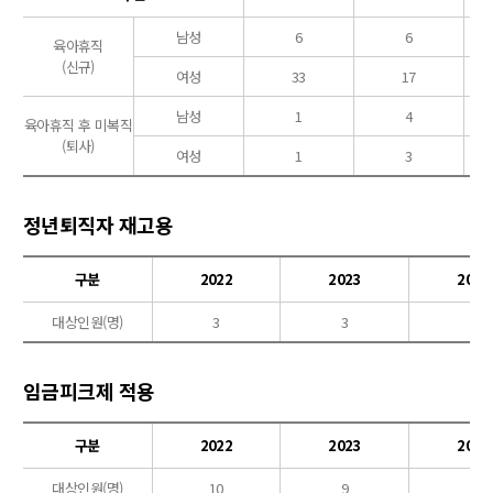
남성
6
6
육아휴직
(신규)
여성
33
17
남성
1
4
육아휴직 후 미복직
(퇴사)
여성
1
3
정년퇴직자 재고용
구분
2022
2023
2024
대상인원(명)
3
3
4
임금피크제 적용
구분
2022
2023
2024
대상인원(명)
10
9
8