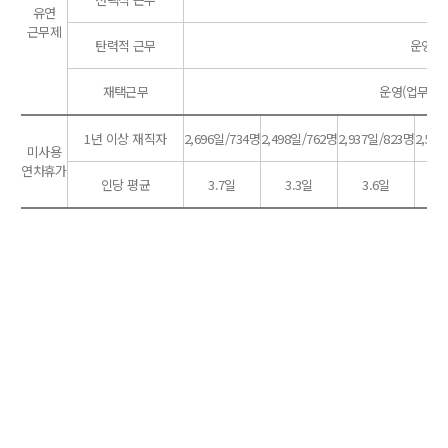
유연
근무제
탄력적 근무
운영 (
재택근무
운영(업무상 
1년 이상 재직자
2,696일/734명
2,498일/762명
2,937일/823명
2,52
미사용
연차휴가
인당 평균
3.7일
3.3일
3.6일
2