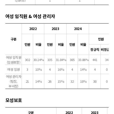
인원(명)
1
1
4
여성 임직원 & 여성 관리자
2022
2023
2024
20
구분
인원
인원
비율
인원
비율
인원
비율
정규직
비정규직
여성 임직원
302
30.14%
335
31.84%
385
33.86%
441
34
(임원포함)
여성 임원
3
10%
4
16%
4
14%
4
0
여성 관리자
(팀장,
21
14%
26
15%
32
18%
38
0
부서장)
모성보호
구분
2022
2023