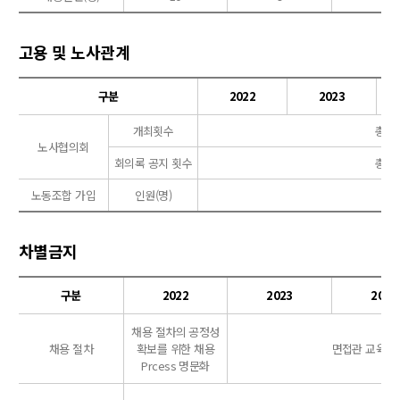
고용 및 노사관계
구분
2022
2023
개최횟수
총 4
노사협의회
회의록 공지 횟수
총 4
노동조합 가입
인원(명)
차별금지
구분
2022
2023
2024
채용 절차의 공정성
채용 절차
확보를 위한 채용
면접관 교육 시행,
Prcess 명문화