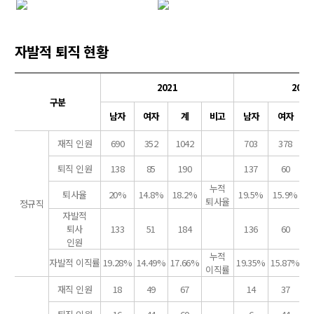
자발적 퇴직 현황
2021
2022
구분
남자
여자
계
비고
남자
여자
재직 인원
690
352
1042
703
378
퇴직 인원
138
85
190
137
60
누적
퇴사율
20%
14.8%
18.2%
19.5%
15.9%
1
퇴사율
정규직
자발적
퇴사
133
51
184
136
60
인원
누적
자발적 이직률
19.28%
14.49%
17.66%
19.35%
15.87%
1
이직률
재직 인원
18
49
67
14
37