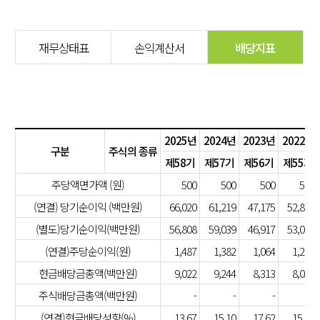
재무상태표
손익계산서
배당지표
2025년
2024년
2023년
2022년
구분
주식의 종류
제58기
제57기
제56기
제55기
주당액면가액 (원)
500
500
500
500
(연결) 당기순이익 (백만원)
66,020
61,219
47,175
52,896
(별도)당기순이익(백만원)
56,808
59,039
46,917
53,008
(연결)주당순이익(원)
1,487
1,382
1,064
1,203
현금배당금총액(백만원)
9,022
9,244
8,313
8,051
주식배당금총액(백만원)
-
-
-
-
(연결)현금배당성향(%)
13.67
15.10
17.62
15.22