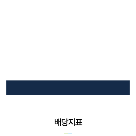
IR자료
동국제약은 투명한 경영을 통해
동국제약의 기업가치를 제고하고 있습니다.
-
-
배당지표