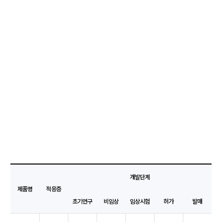
개발단계
제품명
적응증
초기연구
비임상
임상시험
허가
발매