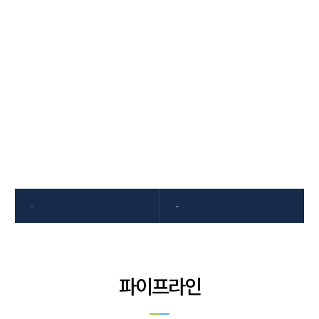
연구개발
연구 개발에 대한 끊임없는 열정으로 새로운 가치,
차별화된 제품개발을 추구하고 있습니다.
-
-
파이프라인