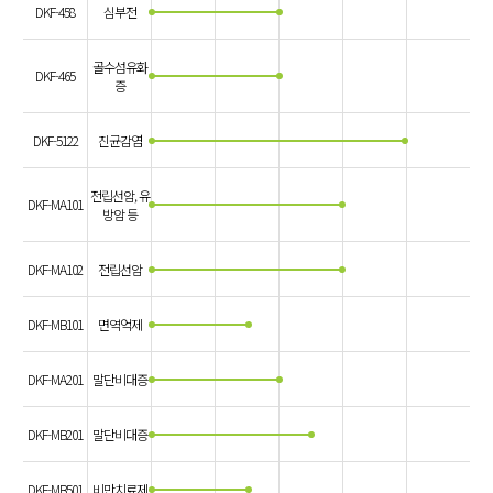
DKF-458
심부전
골수섬유화
DKF-465
증
DKF-5122
진균감염
전립선암, 유
DKF-MA101
방암 등
DKF-MA102
전립선암
DKF-MB101
면역억제
DKF-MA201
말단비대증
DKF-MB201
말단비대증
DKF-MB501
비만치료제