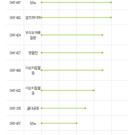
DKF-447
당뇨
DKF-462
알츠하이머
위식도역류
DKF-424
질환
DKF-427
항혈전
이상지질혈
DKF-460
증
이상지질혈
DKF-432
증
DKF-335
골다공증
DKF-457
당뇨